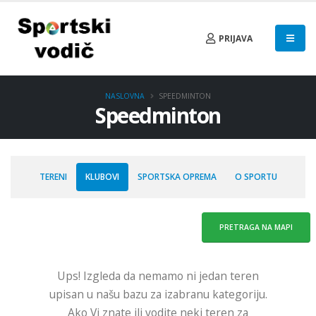
PRIJAVA
NASLOVNA
SPEEDMINTON
Speedminton
TERENI
KLUBOVI
SPORTSKA OPREMA
O SPORTU
PRETRAGA NA MAPI
Ups! Izgleda da nemamo ni jedan teren
upisan u našu bazu za izabranu kategoriju.
Ako Vi znate ili vodite neki teren za